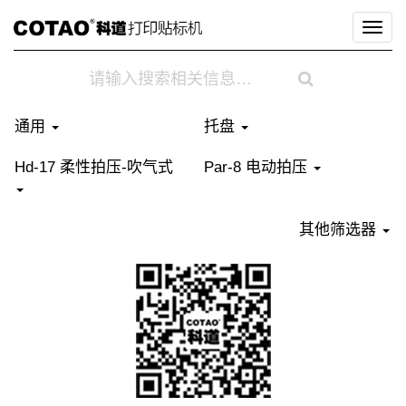
切
换
导
航
通用
托盘
Hd-17 柔性拍压-吹气式
Par-8 电动拍压
其他筛选器