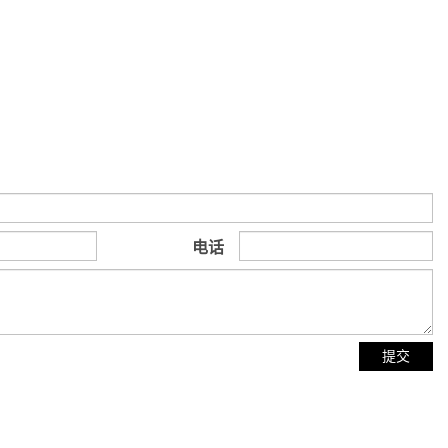
电话
提交