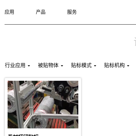
应用
产品
服务
行业应用
被贴物体
贴标模式
贴标机构