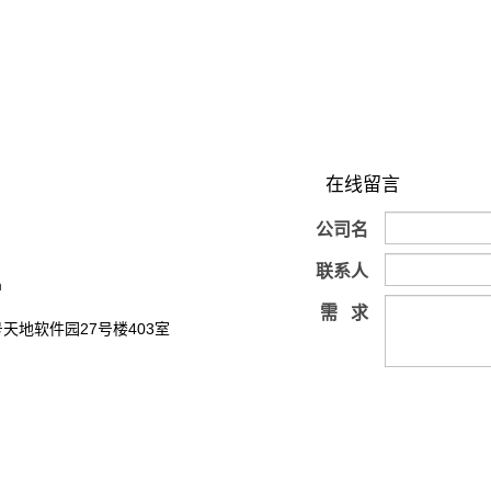
在线留言
公司名
联系人
m
需 求
天地软件园27号楼403室