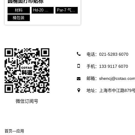
圆桶面打印贴标
材料
Hd-20 抹压式
Par-7 气动拍压-摆动抹压
桶包装
电话：021-5283 6070
手机：133 9117 6070
邮箱：shencj@cotao.co
地址：上海市中江路879号
微信订阅号
首页
—
应用