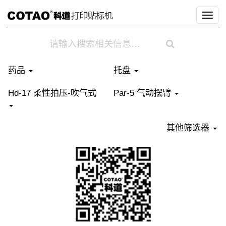
切
换
导
航
药品
托盘
Hd-17 柔性拍压-吹气式
Par-5 气动摆臂
其他筛选器